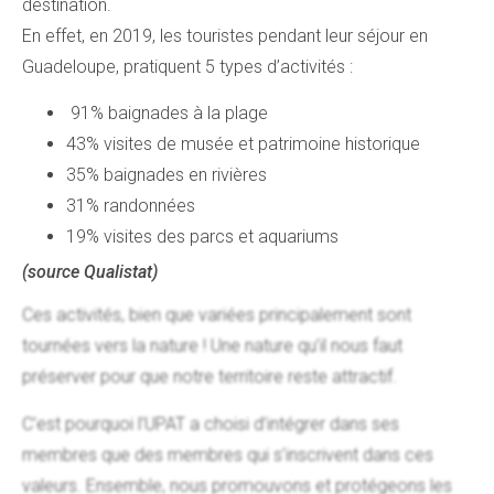
destination.
En effet, en 2019, les touristes pendant leur séjour en
Guadeloupe, pratiquent 5 types d’activités :
91% baignades à la plage
43% visites de musée et patrimoine historique
35% baignades en rivières
31% randonnées
19% visites des parcs et aquariums
(source Qualistat)
Ces activités, bien que variées principalement sont
tournées vers la nature ! Une nature qu’il nous faut
préserver pour que notre territoire reste attractif.
C’est pourquoi l’UPAT a choisi d’intégrer dans ses
membres que des membres qui s’inscrivent dans ces
valeurs. Ensemble, nous promouvons et protégeons les