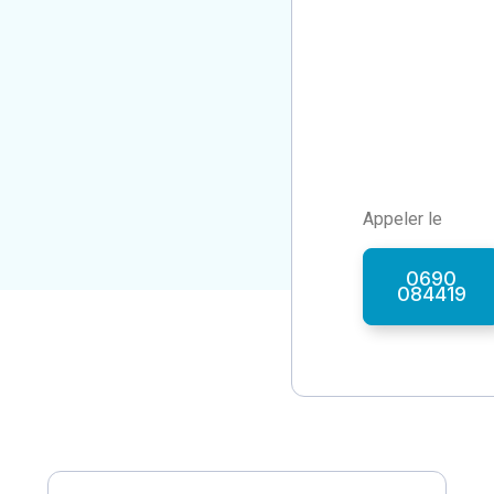
Appeler le
0690
084419