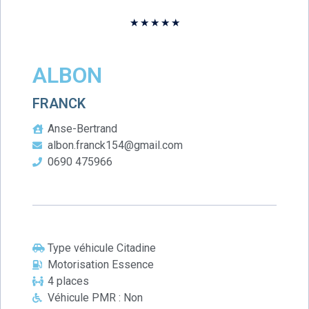
★
★
★
★
★
ALBON
FRANCK
Anse-Bertrand
albon.franck154@gmail.com
0690 475966
Type véhicule Citadine
Motorisation Essence
4 places
Véhicule PMR : Non