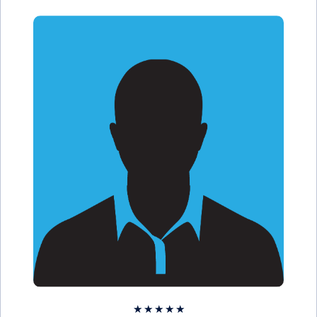
★
★
★
★
★