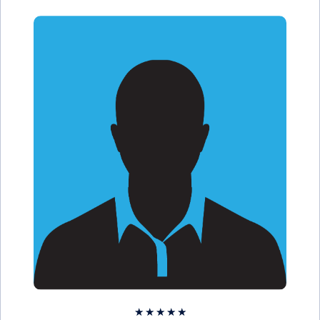
★
★
★
★
★