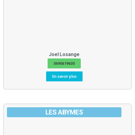
Joel
Losange
0690619630
En savoir plus
LES ABYMES