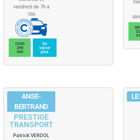
Ve
vendredi de 7h a
16h
dim
06
3
9
O690
En
398
savoir
000
plus
ANSE-
LE
BERTRAND
PRESTIGE
TRANSPORT
Patrick
VERDOL