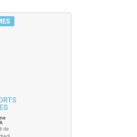
MES
ORTS
ES
ine
A
di de
dredi