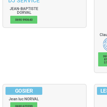
DJ SERVICE
JEAN-BAPTISTE
DORVAL
0690 990640
Cla
06
8
5
GOSIER
LE
Jean luc
NORVAL
0690 623399