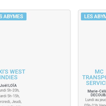
S ABYMES
LES ABY
XI'S WEST
MC
INDIES
TRANSP
SERVIC
Joël
LOÏA
undi 5h-20h,
Marie-Cél
DECOUB
ardi 5h-15h,
Lundi au jeu
rcredi, Jeudi,
05h-21h Ven