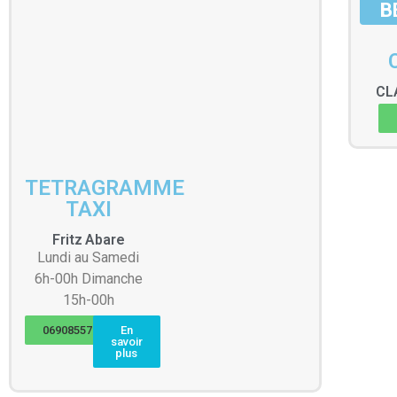
B
CL
TETRAGRAMME
TAXI
Fritz
Abare
Lundi au Samedi
6h-00h Dimanche
15h-00h
0690855706
En
savoir
plus