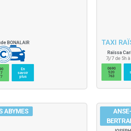
TAXI RA
ude
BONALAIR
Raïssa
Car
7j/7 de 5h à
0690
90
En
520
17
savoir
763
77
plus
S ABYMES
ANSE
BERTRA
JOSEP