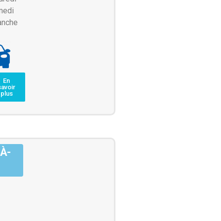
medi
anche
En
savoir
plus
À-