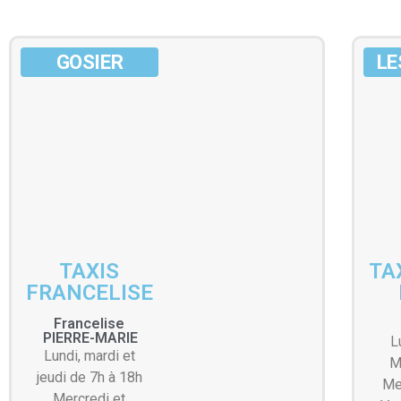
GOSIER
LE
TAXIS
TA
FRANCELISE
Francelise
PIERRE-MARIE
L
Lundi, mardi et
M
jeudi de 7h à 18h
Me
Mercredi et