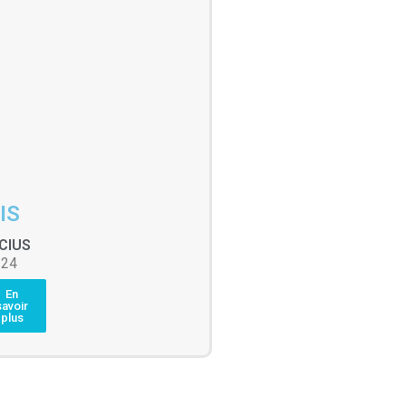
IS
CIUS
/24
En
savoir
plus