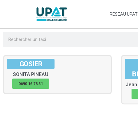
RÉSEAU UPAT
GOSIER
B
SONITA
PINEAU
0690 16 78 31
Jean