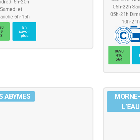
ndredi 5h-20h
05h-22h Sa
Samedi et
05h-21h Dim
anche 6h-15h
10h-21h
90
En
29
savoir
13
plus
0690
416
564
S ABYMES
MORNE-
L’EAU