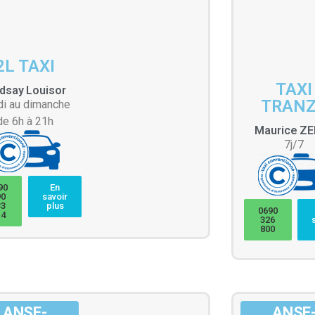
2L TAXI
TAXI
ndsay
Louisor
TRAN
di au dimanche
de 6h à 21h
Maurice
ZE
7j/7
90
En
90
savoir
33
plus
0690
14
326
800
ANSE-
ANSE