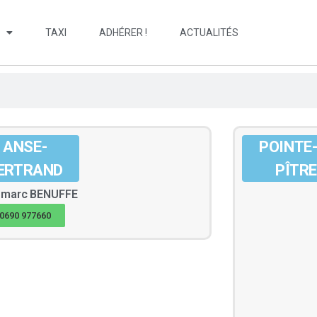
TAXI
ADHÉRER !
ACTUALITÉS
ANSE-
POINTE-
ERTRAND
PÎTRE
 marc
BENUFFE
0690 977660