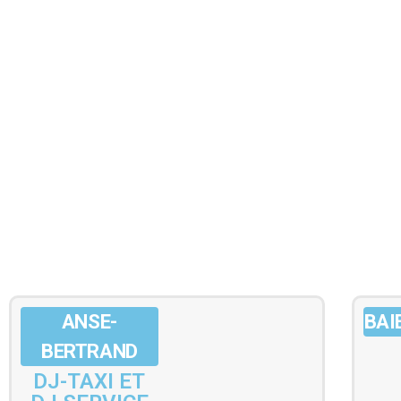
ANSE-
BAI
BERTRAND
DJ-TAXI ET