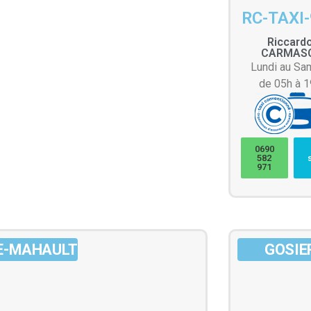
RC-TAXI
Riccard
CARMAS
Lundi au Sa
de 05h à 
0690
582
971
E-MAHAULT
GOSIE