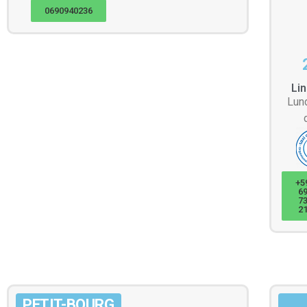
0690940236
Li
Lun
+5
6
7
2
PETIT-BOURG