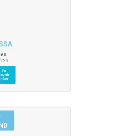
ÏSSA
ien
 22h
En
savoir
plus
-
ND
H