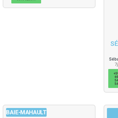
SÉ
Séba
7
+5
6
5
5
BAIE-MAHAULT