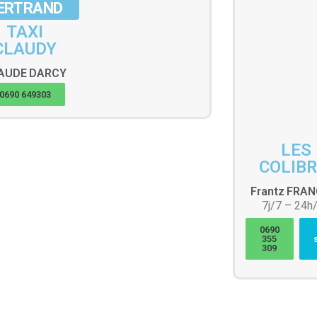
ERTRAND
TAXI
CLAUDY
AUDE
DARCY
0690 649303
LES
COLIBR
Frantz
FRAN
7j/7 – 24h
0690
355
309