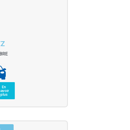
ZZ
BRE
En
savoir
plus
-