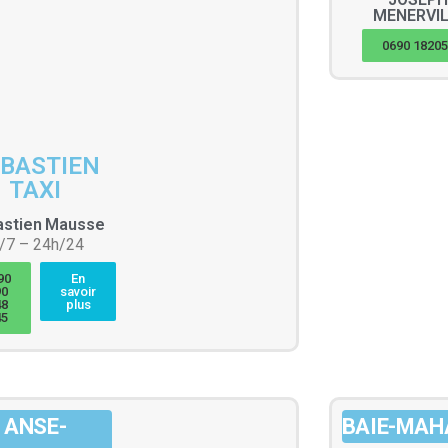
MENERVI
0690 1820
BASTIEN
TAXI
stien
Mausse
j/7 – 24h/24
90
En
90
savoir
48
plus
45
ANSE-
BAIE-MAH