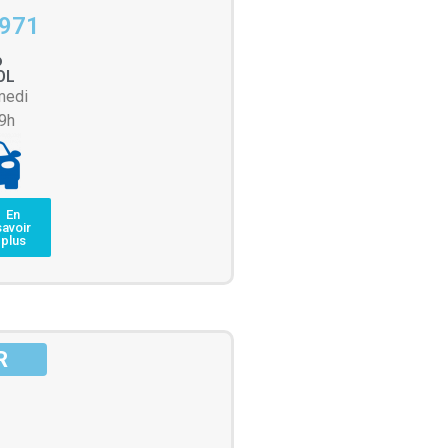
-971
o
OL
medi
19h
En
savoir
plus
R